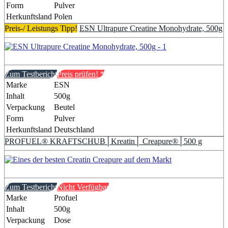
Form
Pulver
Herkunftsland
Polen
Preis-/ Leistungs Tipp!
ESN Ultrapure Creatine Monohydrate, 500g
Zum Testbericht
Preis prüfen!
*
Marke
ESN
Inhalt
500g
Verpackung
Beutel
Form
Pulver
Herkunftsland
Deutschland
PROFUEL® KRAFTSCHUB│Kreatin│ Creapure®│500 g
Zum Testbericht
Nicht Verfügbar
Marke
Profuel
Inhalt
500g
Verpackung
Dose