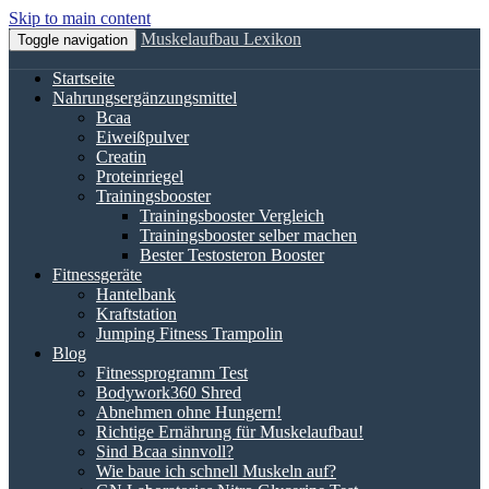
Skip to main content
Muskelaufbau Lexikon
Toggle navigation
Startseite
Nahrungsergänzungsmittel
Bcaa
Eiweißpulver
Creatin
Proteinriegel
Trainingsbooster
Trainingsbooster Vergleich
Trainingsbooster selber machen
Bester Testosteron Booster
Fitnessgeräte
Hantelbank
Kraftstation
Jumping Fitness Trampolin
Blog
Fitnessprogramm Test
Bodywork360 Shred
Abnehmen ohne Hungern!
Richtige Ernährung für Muskelaufbau!
Sind Bcaa sinnvoll?
Wie baue ich schnell Muskeln auf?