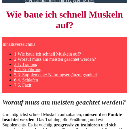
GN Laboratories Nitro Glycerine Test
Wie baue ich schnell Muskeln
auf?
Inhaltsverzeichnis
1 Wie baue ich schnell Muskeln auf?
2 Worauf muss am meisten geachtet werden?
3 1. Training
4 2. Ernährung
5 3. Supplemente/ Nahrungsergänzungsmittel
6 4. Schlafen
7 5. Fazit
Worauf muss am meisten geachtet werden?
Um möglichst schnell Muskeln aufzubauen,
müssen drei Punkte
beachtet werden
. Das Training, die Ernährung und evtl.
Supplements. Es ist wichtig
progressiv zu trainieren
und sich