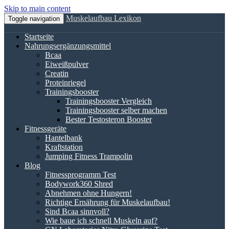
Skip to main content
Muskelaufbau Lexikon
Toggle navigation
Startseite
Nahrungsergänzungsmittel
Bcaa
Eiweißpulver
Creatin
Proteinriegel
Trainingsbooster
Trainingsbooster Vergleich
Trainingsbooster selber machen
Bester Testosteron Booster
Fitnessgeräte
Hantelbank
Kraftstation
Jumping Fitness Trampolin
Blog
Fitnessprogramm Test
Bodywork360 Shred
Abnehmen ohne Hungern!
Richtige Ernährung für Muskelaufbau!
Sind Bcaa sinnvoll?
Wie baue ich schnell Muskeln auf?