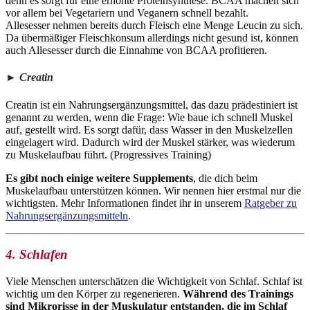
denn es sorgt für eine erhöhte Proteinsynthese. BCAA machen sich
vor allem bei Vegetariern und Veganern schnell bezahlt.
Allesesser nehmen bereits durch Fleisch eine Menge Leucin zu sich.
Da übermäßiger Fleischkonsum allerdings nicht gesund ist, können
auch Allesesser durch die Einnahme von BCAA profitieren.
► Creatin
Creatin ist ein Nahrungsergänzungsmittel, das dazu prädestiniert ist
genannt zu werden, wenn die Frage: Wie baue ich schnell Muskel
auf, gestellt wird. Es sorgt dafür, dass Wasser in den Muskelzellen
eingelagert wird. Dadurch wird der Muskel stärker, was wiederum
zu Muskelaufbau führt. (Progressives Training)
Es gibt noch einige weitere Supplements
, die dich beim
Muskelaufbau unterstützen können. Wir nennen hier erstmal nur die
wichtigsten. Mehr Informationen findet ihr in unserem
Ratgeber zu
Nahrungsergänzungsmitteln
.
4. Schlafen
Viele Menschen unterschätzen die Wichtigkeit von Schlaf. Schlaf ist
wichtig um den Körper zu regenerieren.
Während des Trainings
sind Mikrorisse in der Muskulatur entstanden, die im Schlaf