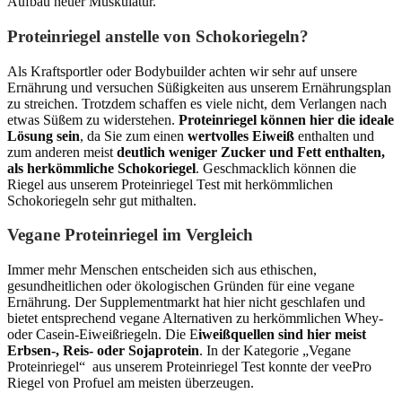
Aufbau neuer Muskulatur.
Proteinriegel anstelle von Schokoriegeln?
Als Kraftsportler oder Bodybuilder achten wir sehr auf unsere
Ernährung und versuchen Süßigkeiten aus unserem Ernährungsplan
zu streichen. Trotzdem schaffen es viele nicht, dem Verlangen nach
etwas Süßem zu widerstehen.
Proteinriegel können hier die ideale
Lösung sein
, da Sie zum einen
wertvolles Eiweiß
enthalten und
zum anderen meist
deutlich weniger Zucker und Fett enthalten,
als herkömmliche Schokoriegel
. Geschmacklich können die
Riegel aus unserem Proteinriegel Test mit herkömmlichen
Schokoriegeln sehr gut mithalten.
Vegane Proteinriegel im Vergleich
Immer mehr Menschen entscheiden sich aus ethischen,
gesundheitlichen oder ökologischen Gründen für eine vegane
Ernährung. Der Supplementmarkt hat hier nicht geschlafen und
bietet entsprechend vegane Alternativen zu herkömmlichen Whey-
oder Casein-Eiweißriegeln. Die E
iweißquellen sind hier meist
Erbsen-, Reis- oder Sojaprotein
. In der Kategorie „Vegane
Proteinriegel“
aus unserem Proteinriegel Test konnte der veePro
Riegel von Profuel am meisten überzeugen.