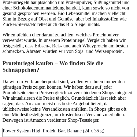
Proteinriegeln hauptsächlich um Proteinpulver, Süßungsmittel und
einer Schokoladenummantelung handelt, kann sowie so nicht von
gesund gesprochen werden. Bio Lebensmittel machen vielleicht
Sinn in Bezug auf Obst und Gemüse, aber bei Inhaltsstoffen wie
Zucker/Stevia/etc rettet auch das Bio-Siegel nichts.
Wir empfehlen eher darauf zu achten, welches Proteinpulver
verwendet wurde. In unserem Proteinriegel Vergleich haben wir
festgestellt, dass Erbsen-, Reis- und auch Wheyprotein am besten
schmecken. Abraten würden wir von Soja- und Weizenprotein.
Proteinriegel kaufen – Wo finden Sie die
Schnäppchen?
Da wir ein Verbraucherportal sind, wollen wir ihnen immer den
günstigen Preis zeigen können. Wir haben dazu auf jeder
Produktseite einen Preisvergleich zu verschiedenen Shops integriert.
Wir aktualisieren die Preise täglich. Grundsätzlich lässt sich aber
sagen, dass Amazon meist das beste Angebot liefert, da
üblicherweise keine Versandkosten anfallen. In Shops gibt es oft
eine Mindestbestellgrenze, um kostenlosen Versand zu erhalten.
Deswegen ist Amazon verdienter Shop-Testsieger.
Power System High Protein Bar, Banane (24 x 35 g)