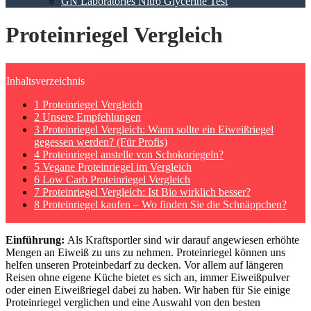
GN Laboratories Nitro Glycerine Test
Proteinriegel Vergleich
Inhaltsverzeichnis
1 Proteinriegel Vergleich
2 Unsere Empfehlungen
3 Proteinriegel Vergleich: Wann sollte ein Eiweißriegel
gegessen werden? (Für Profis)
4 Proteinriegel anstelle von Schokoriegeln?
5 Vegane Proteinriegel im Vergleich
6 Low Carb Proteinriegel Vergleich
7 Proteinriegel Vergleich: Ist Bio wirklich besser?
8 Proteinriegel kaufen – Wo finden Sie die Schnäppchen?
Einführung:
Als Kraftsportler sind wir darauf angewiesen erhöhte
Mengen an Eiweiß zu uns zu nehmen. Proteinriegel können uns
helfen unseren Proteinbedarf zu decken. Vor allem auf längeren
Reisen ohne eigene Küche bietet es sich an, immer Eiweißpulver
oder einen Eiweißriegel dabei zu haben. Wir haben für Sie einige
Proteinriegel verglichen und eine Auswahl von den besten