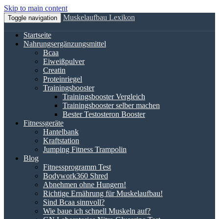
Skip to main content
Muskelaufbau Lexikon
Toggle navigation
Startseite
Nahrungsergänzungsmittel
Bcaa
Eiweißpulver
Creatin
Proteinriegel
Trainingsbooster
Trainingsbooster Vergleich
Trainingsbooster selber machen
Bester Testosteron Booster
Fitnessgeräte
Hantelbank
Kraftstation
Jumping Fitness Trampolin
Blog
Fitnessprogramm Test
Bodywork360 Shred
Abnehmen ohne Hungern!
Richtige Ernährung für Muskelaufbau!
Sind Bcaa sinnvoll?
Wie baue ich schnell Muskeln auf?